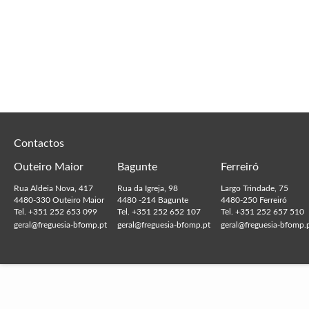
Contactos
Outeiro Maior
Bagunte
Ferreiró
Rua Aldeia Nova, 417
Rua da Igreja, 98
Largo Trindade, 75
4480-330 Outeiro Maior
4480 -214 Bagunte
4480-250 Ferreiró
Tel. +351 252 653 099
Tel. +351 252 652 107
Tel. +351 252 657 510
geral@freguesia-bfomp.pt
geral@freguesia-bfomp.pt
geral@freguesia-bfomp.