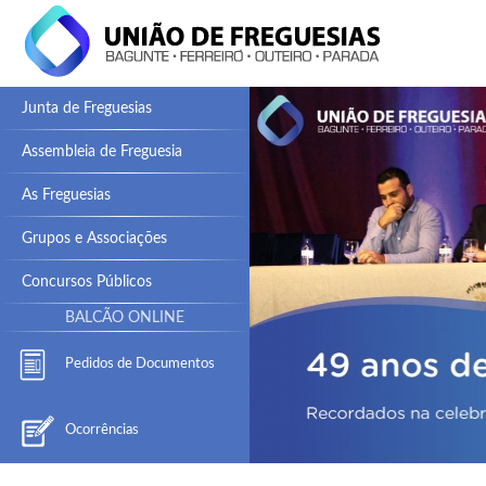
Junta de Freguesias
Assembleia de Freguesia
As Freguesias
Grupos e Associações
Concursos Públicos
BALCÃO ONLINE
Pedidos de Documentos
Ocorrências