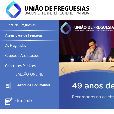
Junta de Freguesias
Assembleia de Freguesia
As Freguesias
Grupos e Associações
Concursos Públicos
BALCÃO ONLINE
Pedidos de Documentos
Ocorrências