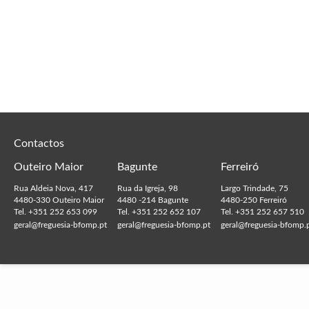
Contactos
Outeiro Maior
Bagunte
Ferreiró
Rua Aldeia Nova, 417
Rua da Igreja, 98
Largo Trindade, 75
4480-330 Outeiro Maior
4480 -214 Bagunte
4480-250 Ferreiró
Tel. +351 252 653 099
Tel. +351 252 652 107
Tel. +351 252 657 510
geral@freguesia-bfomp.pt
geral@freguesia-bfomp.pt
geral@freguesia-bfomp.