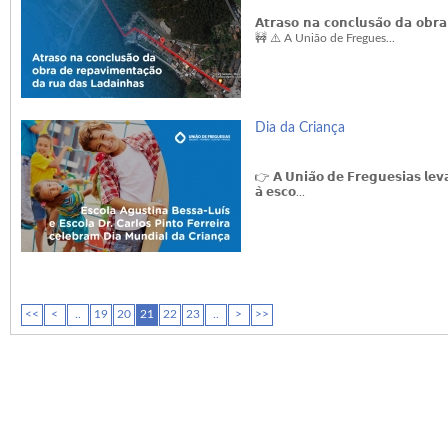
𝗔𝘁𝗿𝗮𝘀𝗼 𝗻𝗮 𝗰𝗼𝗻𝗰𝗹𝘂𝘀𝗮̃𝗼 𝗱𝗮 𝗼𝗯𝗿
🚧 ⚠️ A União de Fregues...
Dia da Criança
👉 𝗔 𝗨𝗻𝗶𝗮̃𝗼 𝗱𝗲 𝗙𝗿𝗲𝗴𝘂𝗲𝘀𝗶𝗮𝘀 𝗹𝗲𝘃𝗮 
𝗮̀ 𝗲𝘀𝗰𝗼...
<<
<
..
19
20
21
22
23
..
>
>>