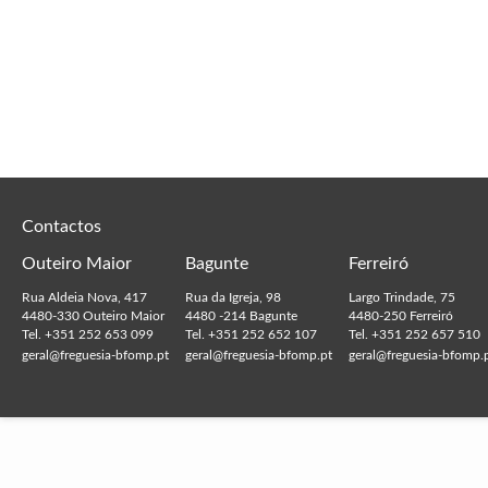
Contactos
Outeiro Maior
Bagunte
Ferreiró
Rua Aldeia Nova, 417
Rua da Igreja, 98
Largo Trindade, 75
4480-330 Outeiro Maior
4480 -214 Bagunte
4480-250 Ferreiró
Tel. +351 252 653 099
Tel. +351 252 652 107
Tel. +351 252 657 510
geral@freguesia-bfomp.pt
geral@freguesia-bfomp.pt
geral@freguesia-bfomp.