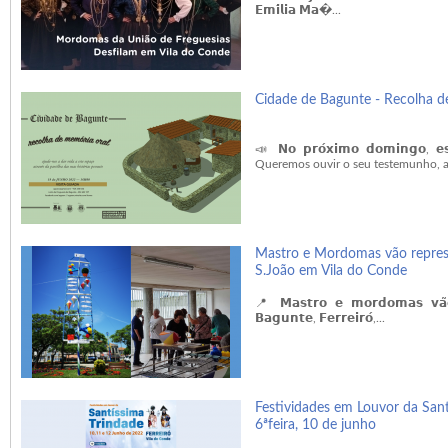
𝗘𝗺𝗶́𝗹𝗶𝗮 𝗠𝗮�...
Cidade de Bagunte - Recolha d
📣 𝗡𝗼 𝗽𝗿𝗼́𝘅𝗶𝗺𝗼 𝗱𝗼𝗺𝗶𝗻𝗴𝗼, 𝗲𝘀
Queremos ouvir o seu testemunho, as 
Mastro e Mordomas vão represe
S.João em Vila do Conde
📍 𝗠𝗮𝘀𝘁𝗿𝗼 𝗲 𝗺𝗼𝗿𝗱𝗼𝗺𝗮𝘀 𝘃𝗮̃𝗼 
𝗕𝗮𝗴𝘂𝗻𝘁𝗲, 𝗙𝗲𝗿𝗿𝗲𝗶𝗿𝗼́,...
Festividades em Louvor da San
6ªfeira, 10 de junho