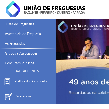
Junta de Freguesias
Assembleia de Freguesia
As Freguesias
Grupos e Associações
Concursos Públicos
BALCÃO ONLINE
Pedidos de Documentos
Ocorrências