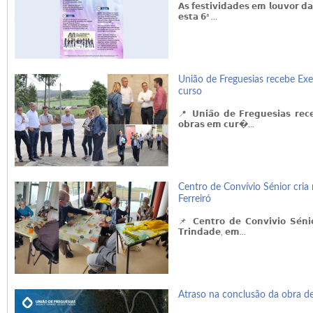
𝗔𝘀 𝗳𝗲𝘀𝘁𝗶𝘃𝗶𝗱𝗮𝗱𝗲𝘀 𝗲𝗺 𝗹𝗼𝘂𝘃𝗼𝗿 𝗱
𝗲𝘀𝘁𝗮 𝟲ª ...
União de Freguesias recebe Exe
curso
📍 𝗨𝗻𝗶𝗮̃𝗼 𝗱𝗲 𝗙𝗿𝗲𝗴𝘂𝗲𝘀𝗶𝗮𝘀 𝗿𝗲𝗰𝗲
𝗼𝗯𝗿𝗮𝘀 𝗲𝗺 𝗰𝘂𝗿�...
Centro de Convívio Sénior cria
Ferreiró
📌 𝗖𝗲𝗻𝘁𝗿𝗼 𝗱𝗲 𝗖𝗼𝗻𝘃𝗶́𝘃𝗶𝗼 𝗦𝗲́𝗻𝗶
𝗧𝗿𝗶𝗻𝗱𝗮𝗱𝗲, 𝗲𝗺...
Atraso na conclusão da obra d