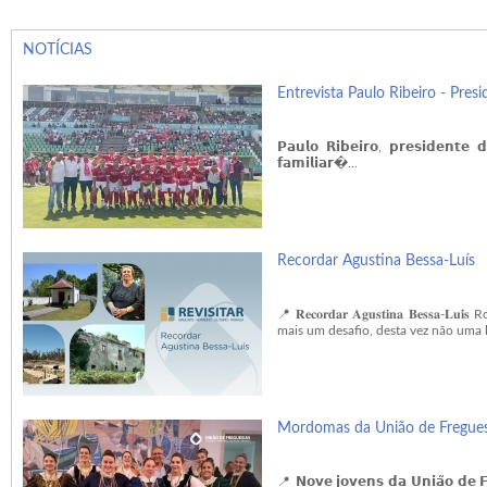
NOTÍCIAS
Entrevista Paulo Ribeiro - Pre
𝗣𝗮𝘂𝗹𝗼 𝗥𝗶𝗯𝗲𝗶𝗿𝗼, 𝗽𝗿𝗲𝘀𝗶𝗱𝗲𝗻𝘁𝗲 𝗱
𝗳𝗮𝗺𝗶𝗹𝗶𝗮𝗿�...
Recordar Agustina Bessa-Luís
📍 𝐑𝐞𝐜𝐨𝐫𝐝𝐚𝐫 𝐀𝐠𝐮𝐬𝐭𝐢𝐧𝐚 𝐁𝐞𝐬𝐬
mais um desafio, desta vez não uma l
Mordomas da União de Fregues
📍 𝗡𝗼𝘃𝗲 𝗷𝗼𝘃𝗲𝗻𝘀 𝗱𝗮 𝗨𝗻𝗶𝗮̃𝗼 𝗱𝗲 𝗙𝗿