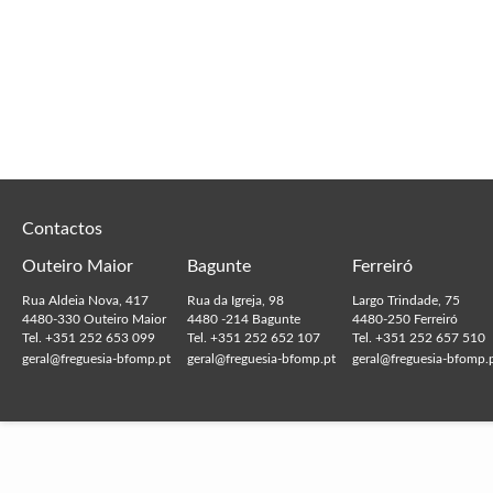
Contactos
Outeiro Maior
Bagunte
Ferreiró
Rua Aldeia Nova, 417
Rua da Igreja, 98
Largo Trindade, 75
4480-330 Outeiro Maior
4480 -214 Bagunte
4480-250 Ferreiró
Tel. +351 252 653 099
Tel. +351 252 652 107
Tel. +351 252 657 510
geral@freguesia-bfomp.pt
geral@freguesia-bfomp.pt
geral@freguesia-bfomp.