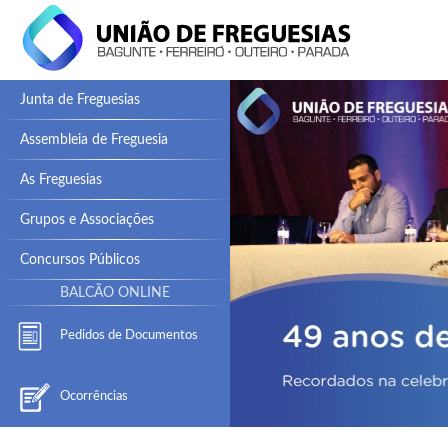
Junta de Freguesias
Assembleia de Freguesia
As Freguesias
Grupos e Associações
Concursos Públicos
BALCÃO ONLINE
Pedidos de Documentos
Ocorrências