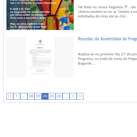
Há festa na nossa freguesia 🎊, são
cheiros sentem-se no ar. Ontem à no
enfeitadas de cima até ao chã...
Reunião da Assembleia de Freg
Realiza-se no próximo dia 27 de ju
Freguesia, na Sede da Junta de Fregu
Bagunte. ...
<<
<
..
18
19
20
21
22
..
>
>>