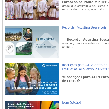
𝗣𝗮𝗿𝗮𝗯𝗲́𝗻𝘀 𝘀𝗿. 𝗣𝗮𝗱𝗿𝗲 𝗠𝗶
desde que assumiu a seu cargo a
recordando a dedicação, entusia...
Recordar Agustina Bessa-Luís
📍 𝗥𝗲𝗰𝗼𝗿𝗱𝗮𝗿 𝗔𝗴𝘂𝘀𝘁𝗶𝗻𝗮 𝗕
Agustina, rumo ao centenário do nas
o Círcu...
Inscrições para ATL/Centro de 
Freguesias, ano letivo 2022/20
📢𝗜𝗻𝘀𝗰𝗿𝗶𝗰̧𝗼̃𝗲𝘀 𝗽𝗮𝗿𝗮 𝗔𝗧𝗟/𝗖𝗲𝗻𝘁𝗿
𝗱𝗲 𝗙𝗿𝗲𝗴𝘂�...
Bom S.João!