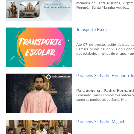
memória de Santa Marinha, Virgem 
Ferreiró. Santa Marinha Aquilo...
Transporte Escolar
Até 07 de agosto, estão abertas as
Câmara Municipal de Vila do Conde.
dos estabelecimentos de ensino; - ap
Parabéns Sr. Padre Fernando To
𝗣𝗮𝗿𝗮𝗯𝗲́𝗻𝘀 𝘀𝗿. 𝗣𝗮𝗱𝗿𝗲 𝗙
Fernando Torres completou ontem 5 
cargo as paróquias de Santa M...
Parabéns Sr. Padre Miguel