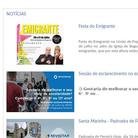
NOTÍCIAS
Festa do Emigrante
Festa do Emigrante na União de Fre
de julho no adro da Igreja de Ba
emigrantes, que por esta altura estão 
Sessão de esclarecimento no edi
🧐 𝗚𝗼𝘀𝘁𝗮𝗿𝗶𝗮 𝗱𝗲 𝗺𝗲𝗹𝗵𝗼𝗿𝗮𝗿 𝗼 𝘀𝗲𝘂
𝟲º , 𝟵º 𝗼𝘂 ...
Santa Marinha - Padroeira de F
Padroeira de Ferreiró Hoje, dia 18 de 