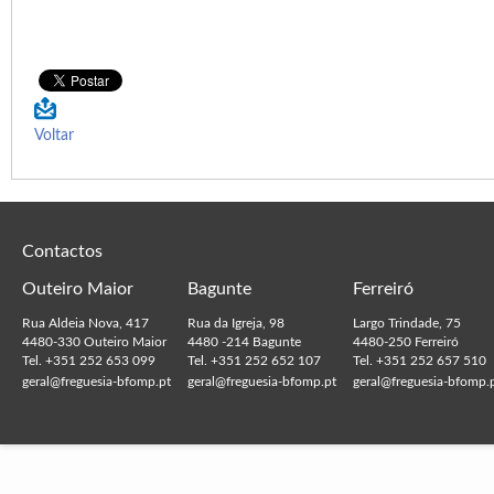
Voltar
Contactos
Outeiro Maior
Bagunte
Ferreiró
Rua Aldeia Nova, 417
Rua da Igreja, 98
Largo Trindade, 75
4480-330 Outeiro Maior
4480 -214 Bagunte
4480-250 Ferreiró
Tel. +351 252 653 099
Tel. +351 252 652 107
Tel. +351 252 657 510
geral@freguesia-bfomp.pt
geral@freguesia-bfomp.pt
geral@freguesia-bfomp.