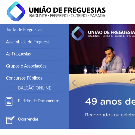
Junta de Freguesias
Assembleia de Freguesia
As Freguesias
Grupos e Associações
Concursos Públicos
BALCÃO ONLINE
Pedidos de Documentos
Ocorrências